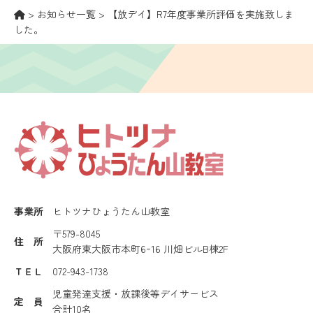
>
お知らせ一覧
>
【放デイ】R7年度事業所評価を実施致しま
した。
事業所
ヒトツナひょうたん山教室
〒579-8045
住 所
大阪府東大阪市本町6ｰ16 川畑ビルB棟2F
ＴＥＬ
072-943-1738
児童発達支援・放課後等デイサービス
定 員
合計10名